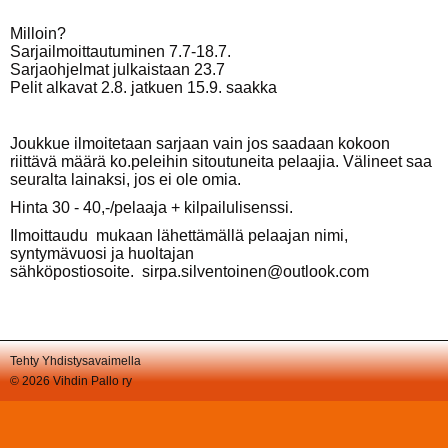
Milloin?
Sarjailmoittautuminen 7.7-18.7.
Sarjaohjelmat julkaistaan 23.7
Pelit alkavat 2.8. jatkuen 15.9. saakka
Joukkue ilmoitetaan sarjaan vain jos saadaan kokoon
riittävä määrä ko.peleihin sitoutuneita pelaajia. Välineet saa
seuralta lainaksi, jos ei ole omia.
Hinta 30 - 40,-/pelaaja + kilpailulisenssi.
Ilmoittaudu mukaan lähettämällä pelaajan nimi,
syntymävuosi ja huoltajan
sähköpostiosoite. sirpa.silventoinen@outlook.com
Tehty Yhdistysavaimella
©
2026 Vihdin Pallo ry