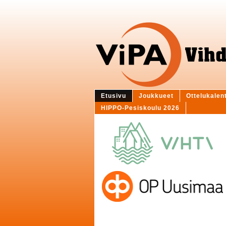
Etusivu
Joukkueet
Ottelukalen
HIPPO-Pesiskoulu 2026