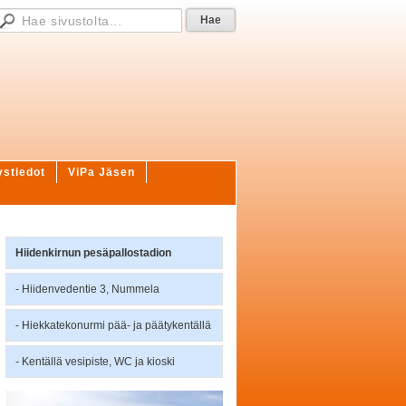
ystiedot
ViPa Jäsen
Hiidenkirnun pesäpallostadion
- Hiidenvedentie 3, Nummela
- Hiekkatekonurmi pää- ja päätykentällä
- Kentällä vesipiste, WC ja kioski