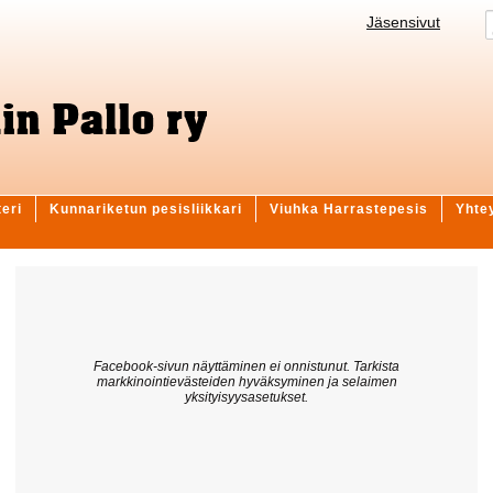
Jäsensivut
teri
Kunnariketun pesisliikkari
Viuhka Harrastepesis
Yhte
Facebook-sivun näyttäminen ei onnistunut. Tarkista
markkinointievästeiden hyväksyminen ja selaimen
yksityisyysasetukset.