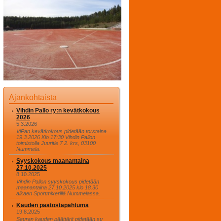
Ajankohtaista
Vihdin Pallo ry:n kevätkokous
2026
5.3.2026
ViPan kevätkokous pidetään torstaina
19.3.2026 Klo 17:30 Vihdin Pallon
toimistolla Juuritie 7 2. krs, 03100
Nummela.
Syyskokous maanantaina
27.10.2025
8.10.2025
Vihdin Pallon syyskokous pidetään
maanantaina 27.10.2025 klo 18.30
alkaen Sportmixerillä Nummelassa.
Kauden päätöstapahtuma
19.8.2025
Seuran kauden päättärit pidetään su