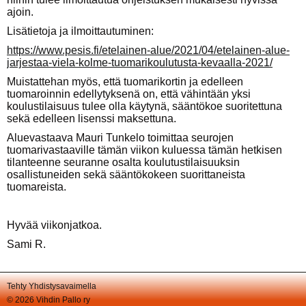
ajoin.
Lisätietoja ja ilmoittautuminen:
https://www.pesis.fi/etelainen-alue/2021/04/etelainen-alue-
jarjestaa-viela-kolme-tuomarikoulutusta-kevaalla-2021/
Muistattehan myös, että tuomarikortin ja edelleen
tuomaroinnin edellytyksenä on, että vähintään yksi
koulustilaisuus tulee olla käytynä, sääntökoe suoritettuna
sekä edelleen lisenssi maksettuna.
Aluevastaava Mauri Tunkelo toimittaa seurojen
tuomarivastaaville tämän viikon kuluessa tämän hetkisen
tilanteenne seuranne osalta koulutustilaisuuksin
osallistuneiden sekä sääntökokeen suorittaneista
tuomareista.
Hyvää viikonjatkoa.
Sami R.
Tehty Yhdistysavaimella
©
2026 Vihdin Pallo ry