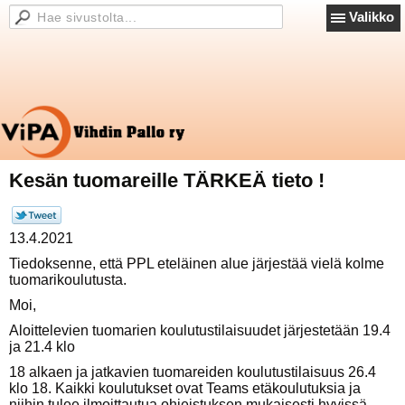
Valikko
Kesän tuomareille TÄRKEÄ tieto !
13.4.2021
Tiedoksenne, että PPL eteläinen alue järjestää vielä kolme
tuomarikoulutusta.
Moi,
Aloittelevien tuomarien koulutustilaisuudet järjestetään 19.4
ja 21.4 klo
18 alkaen ja jatkavien tuomareiden koulutustilaisuus 26.4
klo 18. Kaikki koulutukset ovat Teams etäkoulutuksia ja
niihin tulee ilmoittautua ohjeistuksen mukaisesti hyvissä