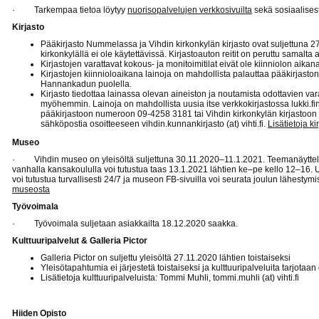
· Tarkempaa tietoa löytyy
nuorisopalvelujen verkkosivuilta
sekä sosiaalises
Kirjasto
Pääkirjasto Nummelassa ja Vihdin kirkonkylän kirjasto ovat suljettuna 2
kirkonkylällä ei ole käytettävissä. Kirjastoauton reitit on peruttu samalta a
Kirjastojen varattavat kokous- ja monitoimitilat eivät ole kiinniolon aikan
Kirjastojen kiinnioloaikana lainoja on mahdollista palauttaa pääkirjasto
Hannankadun puolella.
Kirjasto tiedottaa lainassa olevan aineiston ja noutamista odottavien var
myöhemmin. Lainoja on mahdollista uusia itse verkkokirjastossa lukki.fin
pääkirjastoon numeroon 09-4258 3181 tai Vihdin kirkonkylän kirjastoon
sähköpostia osoitteeseen vihdin.kunnankirjasto (at) vihti.fi.
Lisätietoja ki
Museo
· Vihdin museo on yleisöltä suljettuna 30.11.2020–11.1.2021. Teemanäyttelyy
vanhalla kansakoululla voi tutustua taas 13.1.2021 lähtien ke–pe kello 12–16. Ul
voi tutustua turvallisesti 24/7 ja museon FB-sivuilla voi seurata joulun lähestymis
museosta
Työvoimala
· Työvoimala suljetaan asiakkailta 18.12.2020 saakka.
Kulttuuripalvelut & Galleria Pictor
Galleria Pictor on suljettu yleisöltä 27.11.2020 lähtien toistaiseksi
Yleisötapahtumia ei järjestetä toistaiseksi ja kulttuuripalveluita tarjotaan
Lisätietoja kulttuuripalveluista: Tommi Muhli, tommi.muhli (at) vihti.fi
Hiiden Opisto