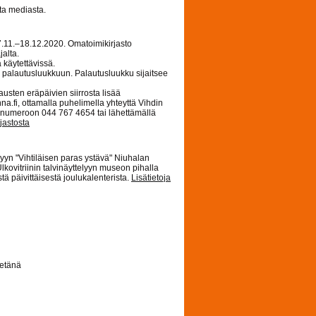
ta mediasta.
7.11.–18.12.2020. Omatoimikirjasto
jalta.
a käytettävissä.
n palautusluukkuun. Palautusluukku sijaitsee
austen eräpäivien siirrosta lisää
na.fi, ottamalla puhelimella yhteyttä Vihdin
 numeroon 044 767 4654 tai lähettämällä
rjastosta
n "Vihtiläisen paras ystävä" Niuhalan
kovitriinin talvinäyttelyyn museon pihalla
tä päivittäisestä joulukalenterista.
Lisätietoja
 etänä