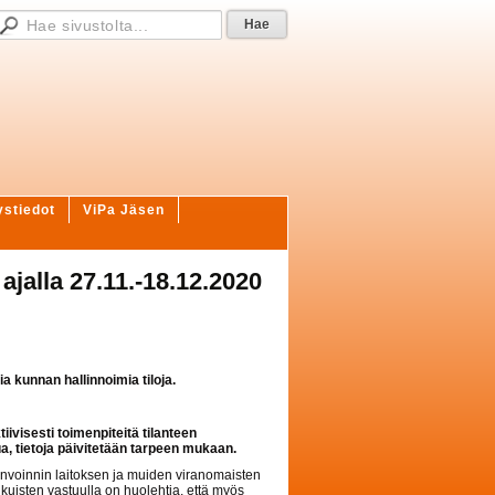
ystiedot
ViPa Jäsen
ajalla 27.11.-18.12.2020
a kunnan hallinnoimia tiloja.
visesti toimenpiteitä tilanteen
ua, tietoja päivitetään tarpeen mukaan.
invoinnin laitoksen ja muiden viranomaisten
Aikuisten vastuulla on huolehtia, että myös