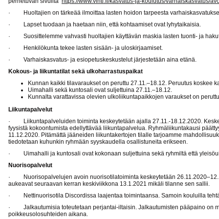
perhetuvan sivuilta
https://www.vihti.fi/kasvatus-ja-koulutus/varhaiskasvatus/avo
· Huoltajien on tärkeää ilmoittaa lasten hoidon tarpeesta varhaiskasvatuks
· Lapset tuodaan ja haetaan niin, että kohtaamiset ovat lyhytaikaisia.
· Suosittelemme vahvasti huoltajien käyttävän maskia lasten tuonti- ja hakutil
· Henkilökunta tekee lasten sisään- ja uloskirjaamiset.
· Varhaiskasvatus- ja esiopetuskeskustelut järjestetään aina etänä.
Kokous- ja liikuntatilat sekä ulkoharrastuspaikat
Kunnan kaikki tilavaraukset on peruttu 27.11.–18.12. Peruutus koskee ka
Uimahalli sekä kuntosali ovat suljettuina 27.11.–18.12.
Kunnalta varattavissa olevien ulkoliikuntapaikkojen varaukset on perutt
Liikuntapalvelut
· Liikuntapalveluiden toiminta keskeytetään ajalla 27.11.-18.12.2020. Kesk
fyysistä kokoontumista edellyttävää liikuntapalvelua. Ryhmäliikuntakausi päätt
11.12.2020. Pitämättä jääneiden liikuntakertojen tilalle tarjoamme mahdollisuu
tiedotetaan kuhunkin ryhmään syyskaudella osallistuneita erikseen.
· Uimahalli ja kuntosali ovat kokonaan suljettuina sekä ryhmiltä että yleisöui
Nuorisopalvelut
· Nuorisopalvelujen avoin nuorisotilatoiminta keskeytetään 26.11.2020–12.1.
aukeavat seuraavan kerran keskiviikkona 13.1.2021 mikäli tilanne sen sallii.
· Nettinuorisotila Discordissa laajentaa toimintaansa. Samoin kouluilla teht
· Jalkautumisia toteutetaan perjantai-iltaisin. Jalkautumisten pääpaino on mu
poikkeusolosuhteiden aikana.