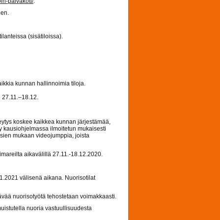
in-paivakoti/
.
een.
anteissa (sisätiloissa).
ikkia kunnan hallinnoimia tiloja.
u 27.11.–18.12.
eytys koskee kaikkea kunnan järjestämää,
yy kausiohjelmassa ilmoitetun mukaisesti
ksien mukaan videojumppia, joista
mareilta aikavälillä 27.11.-18.12.2020.
2021 välisenä aikana. Nuorisotilat
ävää nuorisotyötä tehostetaan voimakkaasti.
istutella nuoria vastuullisuudesta