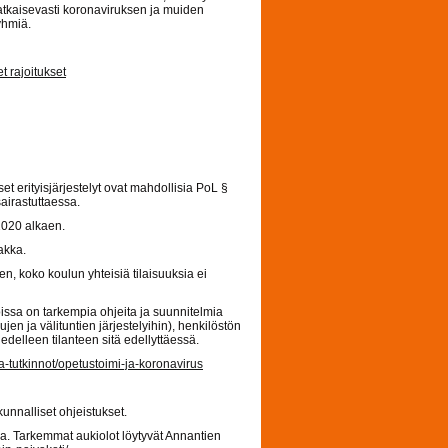
ratkaisevasti koronaviruksen ja muiden
yhmiä.
 rajoitukset
erityisjärjestelyt ovat mahdollisia PoL §
sairastuttaessa.
2020 alkaen.
akka.
, koko koulun yhteisiä tilaisuuksia ei
issa on tarkempia ohjeita ja suunnitelmia
jen ja välituntien järjestelyihin), henkilöstön
delleen tilanteen sitä edellyttäessä.
-ja-tutkinnot/opetustoimi-ja-koronavirus
nnalliset ohjeistukset.
a. Tarkemmat aukiolot löytyvät Annantien