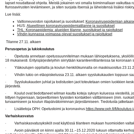
lapset noudattavat ohjeita. Meistä jokainen voi omalla toiminnallaan vaikuttaa 
flunssavirusten leviämiseen, ja siten suojata itsensä ja läheistensä lisäksi riskir
Lue lisää:
Valtioneuvoston rajoitukset ja suositukset:
Koronavirusepidemian aikaiset
HUS:
Alueellinen koronavirusepidemiatilanne ja suositukset
THL: Koronaepidemia: alueiden tilanne, suositukset ja rajoitukset
Vihdin kunnassa voimassa olevat suositukset ja rajoitukset
Tilanne 27.11. alkaen
Perusopetus ja lukiokoulutus
· Opetusta annetaan opetussuunnitelman mukaan lähiopetuksena, yksilölliset 
18 mukaisesti. Erityisjärjestelyihin siirrytään karanteenitilanteissa tai koronaan 
· Yläkoulujen oppilailla ja koulun henkilökunnalla on maskisuositus 23.11.
· Vihdin lukio on etäopiskelussa 23.11. alkaen syyslukukauden loppuun sa
· Syyslukukauden juhlat ja todistusten jaot toteutetaan omien luokkien kesken
järjestetä.
· Koulut ovat tiedottaneet wilman kautta koteja syksyn kuluessa viesteillä, jo
liittyen hygieniaan, tarpeettomien fyysisten kontaktien välttämiseen (mm. ruokailu
turvaamiseen ja koulun iltapäivätoiminnan järjestämiseen. Tiedotusta jatketaan e
· Lisätietoja OPH: Opetustoimi ja koronavirus
https://www.oph.fi/fi/koulutus
Varhaiskasvatus
· Varhaiskasvatusyksiköt ovat käytössä tilanteen mukaan huomioiden valtaku
· Avoin päiväkoti on kiinni ajalla 30.11.–15.12.2020 lukuun ottamatta kerhoj