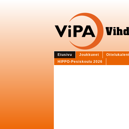
Etusivu
Joukkueet
Ottelukalen
HIPPO-Pesiskoulu 2026