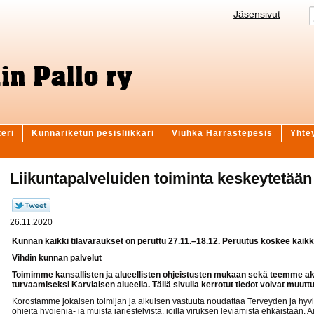
Jäsensivut
teri
Kunnariketun pesisliikkari
Viuhka Harrastepesis
Yhte
Liikuntapalveluiden toiminta keskeytetään 
26.11.2020
Kunnan kaikki tilavaraukset on peruttu 27.11.–18.12. Peruutus koskee kaikki
Vihdin kunnan palvelut
Toimimme kansallisten ja alueellisten ohjeistusten mukaan sekä teemme aktii
turvaamiseksi Karviaisen alueella. Tällä sivulla kerrotut tiedot voivat muutt
Korostamme jokaisen toimijan ja aikuisen vastuuta noudattaa Terveyden ja hyv
ohjeita hygienia- ja muista järjestelyistä, joilla viruksen leviämistä ehkäistään. 