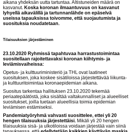
aikana yhdeksän uutta tartuntaa. Altistuneiden määrä on
kasvanut.
Koska koronan ilmaantuvuus on kasvanut
lyhyellä aikavälillä ja tartunnanlähde on epäselvä
useissa tapauksissa toivomme, että suojautumista ja
suosituksia noudatetaan.
Tilaisuuksien järjestäminen
23.10.2020 Ryhmissä tapahtuvaa harrastustoimintaa
suositellaan rajoitettavaksi koronan kiihtymis- ja
leviämisvaiheissa:
Opetus- ja kulttuuriministeriö ja THL ovat laatineet
suosituksen, joka koskee sisätiloissa järjestettävää liikunta-
ja kulttuuritoimintaa koronaepidemian aikana.
Suositus tarkentaa hallituksen 23.10.2020 tekemää
periaatepäätöstä, joka sisältää valtakunnalliset ja alueelliset
suositukset, joilla tuetaan alueellisia toimia epidemian
leviämisen estämiseksi.
Pandemiatyöryhmä vahvasti suosittelee, ettei yli 20
hengen tilaisuuksia järjestettäisi.
Mikäli yli 20 hengen
tilaisuuksia sisä- ja ulkotiloissa voidaan järjestää vain siinä
tapauksessa, että
edellytetään kaikkien käyttävän maskia