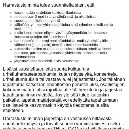
Harrastustoiminta tulee suunnitella siten, että
kasvomaskia käytetään kaikissa tilanteissa
noudatetaan 2 metrin turvavälejä sisä- ja ulkotiloissa
suositaan erillisiä pienryhmiä
vältetään ryhmien yhteisharjoittelua sekä ryhmien sekoittamista
keskenään
muita tapoja kuten etäyhteyksiä hyödynnetään toiminnassa
koronatartuntojen ehkäisemiseksi
harrastusvälineet ovat henkilökohtaisia, mutta yhteiskäyttöisten
välineiden (kuten pallo) desinfektiosta tulee huolehtia
mahdollisuuksien mukaan harjoituksiin tullaan urheiluvälineet
puettuna, pukutiloissa ja muissa yhteisissä tiloissa oleskelu
minimoidaan
järjestävä taho huolehtii jälkisiivouksesta.
Lisäksi suositellaan, että suuria kulttuuri-ja
urheiluharrastetapahtumia, kuten näyttelyitä, konsertteja,
urheiluturnauksia tai vastaavia, ei järjestettäisi. Jos tällainen
tapahtuma katsotaan ehdottoman perustelluksi, osallistujien
kokonaismäärä tulisi rajoittaa alle 50 henkilöön ja järjestää
tapahtuma ilman yleisöä. Jos yleisöä tulee kuitenkin
paikalle, tapahtumajärjestäjä voi edellyttää tapahtumaan
osallistuvilta kasvomaskin käyttöä tiedottamalla siitä
etukäteen.
Harrastustoiminnan järjestäjä on vastuussa riittävästä
ennaltaehkäisystä ja turvallisuuden varmistamisesta sekä
veloitettu noudattamaan THL:n, OKM:n ja lajiliittojen ohjeita.