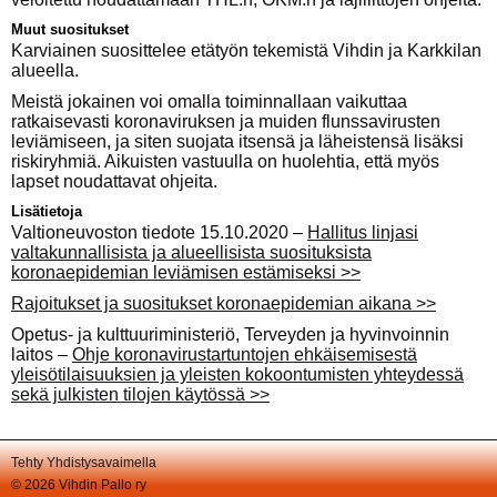
Muut suositukset
Karviainen suosittelee etätyön tekemistä Vihdin ja Karkkilan
alueella.
Meistä jokainen voi omalla toiminnallaan vaikuttaa
ratkaisevasti koronaviruksen ja muiden flunssavirusten
leviämiseen, ja siten suojata itsensä ja läheistensä lisäksi
riskiryhmiä. Aikuisten vastuulla on huolehtia, että myös
lapset noudattavat ohjeita.
Lisätietoja
Valtioneuvoston tiedote 15.10.2020 –
Hallitus linjasi
valtakunnallisista ja alueellisista suosituksista
koronaepidemian leviämisen estämiseksi >>
Rajoitukset ja suositukset koronaepidemian aikana >>
Opetus- ja kulttuuriministeriö, Terveyden ja hyvinvoinnin
laitos –
Ohje koronavirustartuntojen ehkäisemisestä
yleisötilaisuuksien ja yleisten kokoontumisten yhteydessä
sekä julkisten tilojen käytössä >>
Tehty Yhdistysavaimella
©
2026 Vihdin Pallo ry