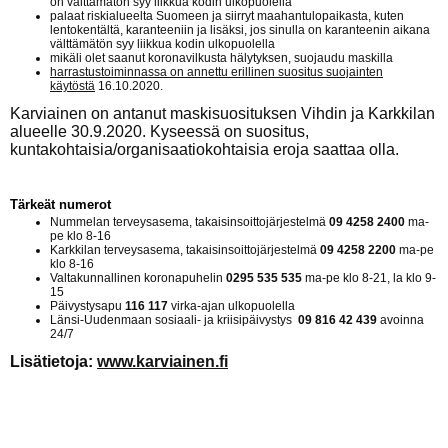
on välttämätön syy liikkua kodin ulkopuolella
palaat riskialueelta Suomeen ja siirryt maahantulopaikasta, kuten
lentokentältä, karanteeniin ja lisäksi, jos sinulla on karanteenin aikana
välttämätön syy liikkua kodin ulkopuolella
mikäli olet saanut koronavilkusta hälytyksen, suojaudu maskilla
harrastustoiminnassa on annettu erillinen suositus suojainten
käytöstä
16.10.2020.
Karviainen on antanut maskisuosituksen Vihdin ja Karkkilan
alueelle 30.9.2020. Kyseessä on suositus,
kuntakohtaisia/organisaatiokohtaisia eroja saattaa olla.
Tärkeät numerot
Nummelan terveysasema, takaisinsoittojärjestelmä
09 4258 2400
ma-
pe klo 8-16
Karkkilan terveysasema, takaisinsoittojärjestelmä
09 4258 2200
ma-pe
klo 8-16
Valtakunnallinen koronapuhelin
0295 535 535
ma-pe klo 8-21, la klo 9-
15
Päivystysapu
116 117
virka-ajan ulkopuolella
Länsi-Uudenmaan sosiaali- ja kriisipäivystys
09 816 42 439
avoinna
24/7
Lisätietoja:
www.karviainen.fi