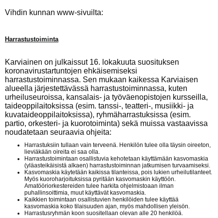
Vihdin kunnan www-sivuilta:
Harrastustoiminta
Karviainen on julkaissut 16. lokakuuta suosituksen
koronavirustartuntojen ehkäisemiseksi
harrastustoiminnassa. Sen mukaan kaikessa Karviaisen
alueella järjestettävässä harrastustoiminnassa, kuten
urheiluseuroissa, kansalais- ja työväenopistojen kursseilla,
taideoppilaitoksissa (esim. tanssi-, teatteri-, musiikki- ja
kuvataideoppilaitoksissa), ryhmäharrastuksissa (esim.
partio, orkesteri- ja kuorotoiminta) sekä muissa vastaavissa
noudatetaan seuraavia ohjeita:
Harrastuksiin tullaan vain terveenä. Henkilön tulee olla täysin oireeton,
lieviäkään oireita ei saa olla.
Harrastustoimintaan osallistuvia kehotetaan käyttämään kasvomaskia
(yläasteikäisistä alkaen) harrastustoiminnan jatkumisen turvaamiseksi.
Kasvomaskia käytetään kaikissa tilanteissa, pois lukien urheilutilanteet.
Myös kuoroharjoituksissa pyritään kasvomaskin käyttöön.
Amatööriorkestereiden tulee harkita ohjelmistoaan ilman
puhallinsoittimia, muut käyttävät kasvomaskia.
Kaikkien toimintaan osallistuvien henkilöiden tulee käyttää
kasvomaskia koko tilaisuuden ajan, myös mahdollisen yleisön.
Harrastusryhmän koon suositellaan olevan alle 20 henkilöä.