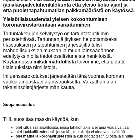
(asiakaspalveluhenkilökunta että yleisö koko ajan) ja
että puolet tapahtumatilan paikkamäärästä on käytössä.
Yleisötilaisuuden/tai yleisen kokoontumisen
koronavirustartuntaan varautuminen
Tartuntaketjujen selvitystyö on tartuntatautitiimin
perustehtävää. Tartunnanjäljityksen helpottamiseksi
tilaisuuksien ja tapahtumien järjestäjillä tulisi
mahdollisuuksien mukaan ja muun lainsäädännön
edellytyksin olla tiedot osallistuneista henkilöistä.
Käytännössä
mikäli mahdollista
toivomme, että pidätte
tilaisuuksista nimilistoja.
Influenssarokotukset järjestetään tänä vuonna koronan
vuoksi ainoastaan ajanvarauksella. Varaathan ajan
takaisinsoittojärjestelmän kautta.
Suojainsuositus
THL suosittaa maskin käyttöä, kun
olet julkisissa sisätiloissa, jossa lähikontakteja ei aina voida välttää
olet joukkoliikenteessä, jossa lähikontakteja ei aina voida välttää
olet matkalla koronavirustestiin
ja kun odotat testin tulosta ja sinulla