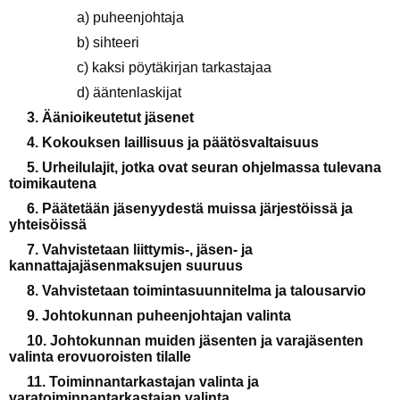
a) puheenjohtaja
b) sihteeri
c) kaksi pöytäkirjan tarkastajaa
d) ääntenlaskijat
3. Äänioikeutetut jäsenet
4. Kokouksen laillisuus ja päätösvaltaisuus
5. Urheilulajit, jotka ovat seuran ohjelmassa tulevana
toimikautena
6. Päätetään jäsenyydestä muissa järjestöissä ja
yhteisöissä
7. Vahvistetaan liittymis-, jäsen- ja
kannattajajäsenmaksujen suuruus
8. Vahvistetaan toimintasuunnitelma ja talousarvio
9. Johtokunnan puheenjohtajan valinta
10. Johtokunnan muiden jäsenten ja varajäsenten
valinta erovuoroisten tilalle
11. Toiminnantarkastajan valinta ja
varatoiminnantarkastajan valinta