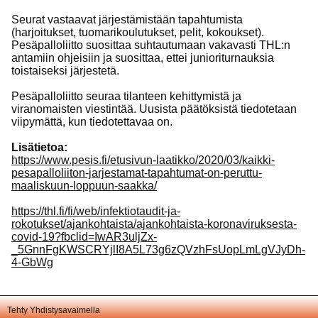
Seurat vastaavat järjestämistään tapahtumista
(harjoitukset, tuomarikoulutukset, pelit, kokoukset).
Pesäpalloliitto suosittaa suhtautumaan vakavasti THL:n
antamiin ohjeisiin ja suosittaa, ettei junioriturnauksia
toistaiseksi järjestetä.
Pesäpalloliitto seuraa tilanteen kehittymistä ja
viranomaisten viestintää. Uusista päätöksistä tiedotetaan
viipymättä, kun tiedotettavaa on.
Lisätietoa:
https://www.pesis.fi/etusivun-laatikko/2020/03/kaikki-
pesapalloliiton-jarjestamat-tapahtumat-on-peruttu-
maaliskuun-loppuun-saakka/
https://thl.fi/fi/web/infektiotaudit-ja-
rokotukset/ajankohtaista/ajankohtaista-koronaviruksesta-
covid-19?fbclid=IwAR3uljZx-
_5GnnFgKWSCRYjlI8A5L73g6zQVzhFsUopLmLgVJyDh-
4-GbWg
Tehty Yhdistysavaimella