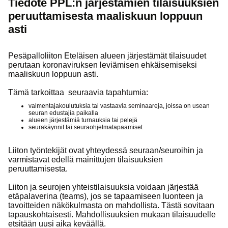
Tiedote PPL:n järjestämien tilaisuuksien
peruuttamisesta maaliskuun loppuun
asti
Pesäpalloliiton Eteläisen alueen järjestämät tilaisuudet
perutaan koronaviruksen leviämisen ehkäisemiseksi
maaliskuun loppuun asti.
Tämä tarkoittaa seuraavia tapahtumia:
valmentajakoulutuksia tai vastaavia seminaareja, joissa on usean
seuran edustajia paikalla
alueen järjestämiä turnauksia tai pelejä
seurakäynnit tai seuraohjelmatapaamiset
Liiton työntekijät ovat yhteydessä seuraan/seuroihin ja
varmistavat edellä mainittujen tilaisuuksien
peruuttamisesta.
Liiton ja seurojen yhteistilaisuuksia voidaan järjestää
etäpalaverina (teams), jos se tapaamiseen luonteen ja
tavoitteiden näkökulmasta on mahdollista. Tästä sovitaan
tapauskohtaisesti. Mahdollisuuksien mukaan tilaisuudelle
etsitään uusi aika keväällä.